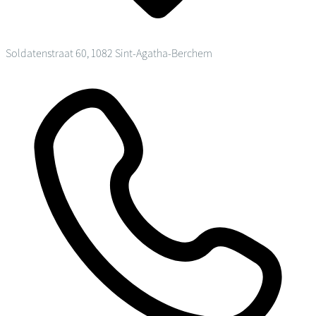
Soldatenstraat 60, 1082 Sint-Agatha-Berchem