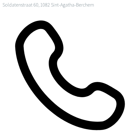
Soldatenstraat 60, 1082 Sint-Agatha-Berchem